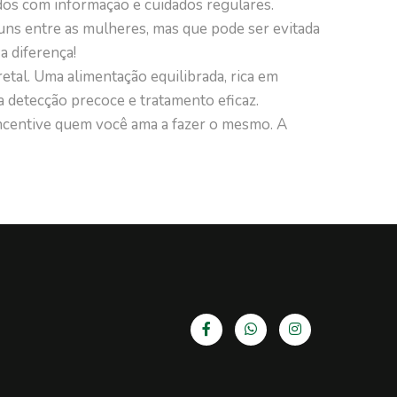
dos com informação e cuidados regulares.
uns entre as mulheres, mas que pode ser evitada
a diferença!
etal. Uma alimentação equilibrada, rica em
a a detecção precoce e tratamento eficaz.
incentive quem você ama a fazer o mesmo. A