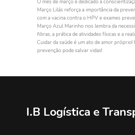
O mês de março é dedicado à conscientizaç
Março Lilás reforça a importância da prev
com a vacina contra o HPV e exames preven
Março Azul Marinho nos lembra da necessida
fibras, a prática de atividades físicas e a 
Cuidar da saúde é um ato de amor próprio!
prevenção pode salvar vidas!
I.B Logística e Trans