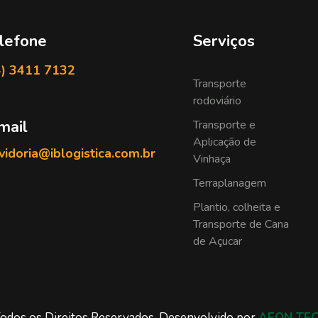
lefone
Serviços
4) 3411 7132
Transporte
rodoviário
mail
Transporte e
Aplicação de
idoria@iblogistica.com.br
Vinhaça
Terraplanagem
Plantio, colheita e
Transporte de Cana
de Açucar
odos os Direitos Reservados. Desenvolvido por
AEON TE