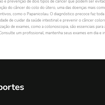
ão e prevenção de dois tipos de câncer que podem ser evita
enção do câncer do colo do útero, uma das doenças mais com
tivos, como o Papanicolau. O diagnóstico precoce faz toda 
de de cuidar da saúde intestinal e prevenir o câncer colorr
realização de exames, como a colonoscopia, são essenciais par
 Consulte um profissional, mantenha seus exames em dia e 
portes