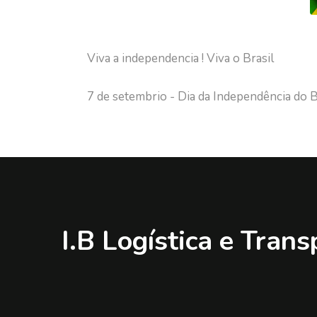
Viva a independencia ! Viva o Brasil
7 de setembrio - Dia da Independência do B
I.B Logística e Trans