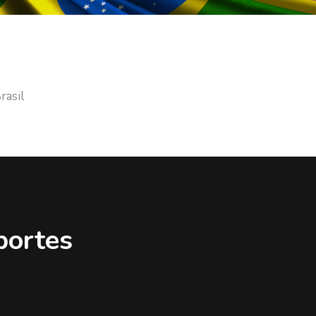
rasil
portes