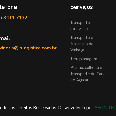
lefone
Serviços
4) 3411 7132
Transporte
rodoviário
mail
Transporte e
Aplicação de
idoria@iblogistica.com.br
Vinhaça
Terraplanagem
Plantio, colheita e
Transporte de Cana
de Açucar
odos os Direitos Reservados. Desenvolvido por
AEON TE